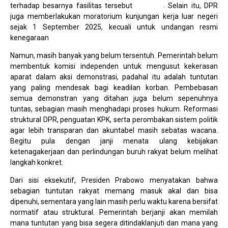
terhadap besarnya fasilitas tersebut
(nu.or.id)
. Selain itu, DPR
juga memberlakukan moratorium kunjungan kerja luar negeri
sejak 1 September 2025, kecuali untuk undangan resmi
kenegaraan
(sukabumiupdate.com).
Namun, masih banyak yang belum tersentuh. Pemerintah belum
membentuk komisi independen untuk mengusut kekerasan
aparat dalam aksi demonstrasi, padahal itu adalah tuntutan
yang paling mendesak bagi keadilan korban. Pembebasan
semua demonstran yang ditahan juga belum sepenuhnya
tuntas, sebagian masih menghadapi proses hukum. Reformasi
struktural DPR, penguatan KPK, serta perombakan sistem politik
agar lebih transparan dan akuntabel masih sebatas wacana.
Begitu pula dengan janji menata ulang kebijakan
ketenagakerjaan dan perlindungan buruh rakyat belum melihat
langkah konkret.
Dari sisi eksekutif, Presiden Prabowo menyatakan bahwa
sebagian tuntutan rakyat memang masuk akal dan bisa
dipenuhi, sementara yang lain masih perlu waktu karena bersifat
normatif atau struktural. Pemerintah berjanji akan memilah
mana tuntutan yang bisa segera ditindaklanjuti dan mana yang