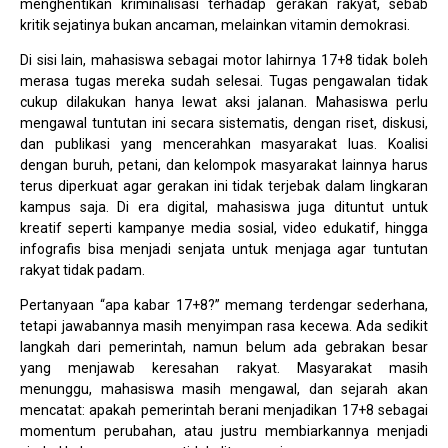
menghentikan kriminalisasi terhadap gerakan rakyat, sebab
kritik sejatinya bukan ancaman, melainkan vitamin demokrasi.
Di sisi lain, mahasiswa sebagai motor lahirnya 17+8 tidak boleh
merasa tugas mereka sudah selesai. Tugas pengawalan tidak
cukup dilakukan hanya lewat aksi jalanan. Mahasiswa perlu
mengawal tuntutan ini secara sistematis, dengan riset, diskusi,
dan publikasi yang mencerahkan masyarakat luas. Koalisi
dengan buruh, petani, dan kelompok masyarakat lainnya harus
terus diperkuat agar gerakan ini tidak terjebak dalam lingkaran
kampus saja. Di era digital, mahasiswa juga dituntut untuk
kreatif seperti kampanye media sosial, video edukatif, hingga
infografis bisa menjadi senjata untuk menjaga agar tuntutan
rakyat tidak padam.
Pertanyaan “apa kabar 17+8?” memang terdengar sederhana,
tetapi jawabannya masih menyimpan rasa kecewa. Ada sedikit
langkah dari pemerintah, namun belum ada gebrakan besar
yang menjawab keresahan rakyat. Masyarakat masih
menunggu, mahasiswa masih mengawal, dan sejarah akan
mencatat: apakah pemerintah berani menjadikan 17+8 sebagai
momentum perubahan, atau justru membiarkannya menjadi