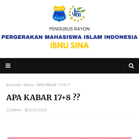
Beranda
News
APA KABAR 17+8 ??
APA KABAR 17+8 ??
Admin
9/29/2025